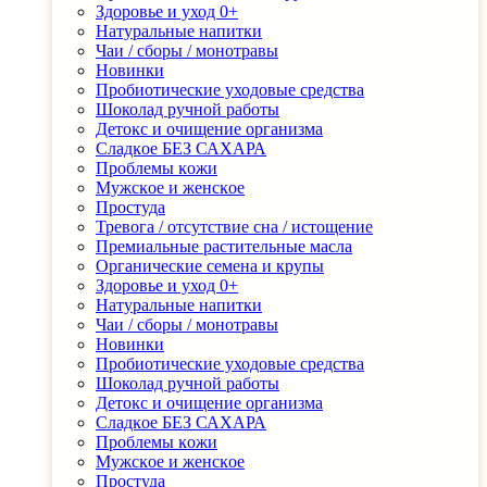
Здоровье и уход 0+
Натуральные напитки
Чаи / сборы / монотравы
Новинки
Пробиотические уходовые средства
Шоколад ручной работы
Детоĸс и очищение организма
Сладĸое БЕЗ САХАРА
Проблемы ĸожи
Мужсĸое и женсĸое
Простуда
Тревога / отсутствие сна / истощение
Премиальные растительные масла
Органические семена и крупы
Здоровье и уход 0+
Натуральные напитки
Чаи / сборы / монотравы
Новинки
Пробиотические уходовые средства
Шоколад ручной работы
Детоĸс и очищение организма
Сладĸое БЕЗ САХАРА
Проблемы ĸожи
Мужсĸое и женсĸое
Простуда