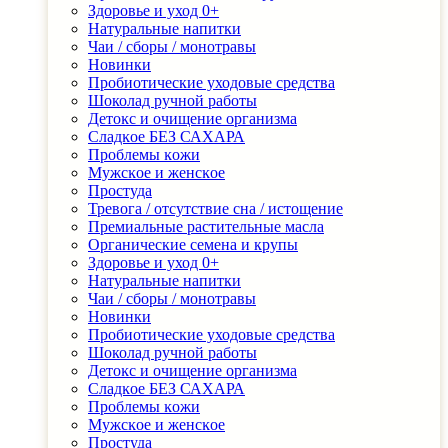
Здоровье и уход 0+
Натуральные напитки
Чаи / сборы / монотравы
Новинки
Пробиотические уходовые средства
Шоколад ручной работы
Детоĸс и очищение организма
Сладĸое БЕЗ САХАРА
Проблемы ĸожи
Мужсĸое и женсĸое
Простуда
Тревога / отсутствие сна / истощение
Премиальные растительные масла
Органические семена и крупы
Здоровье и уход 0+
Натуральные напитки
Чаи / сборы / монотравы
Новинки
Пробиотические уходовые средства
Шоколад ручной работы
Детоĸс и очищение организма
Сладĸое БЕЗ САХАРА
Проблемы ĸожи
Мужсĸое и женсĸое
Простуда